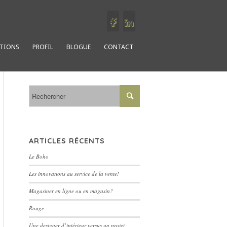
ATIONS
PROFIL
BLOGUE
CONTACT
ARTICLES RÉCENTS
Le Boho
Les innovations au service de la vente!
Magasiner en ligne ou en magasin?
Rouge
Une designer d’intérieur versus un projet