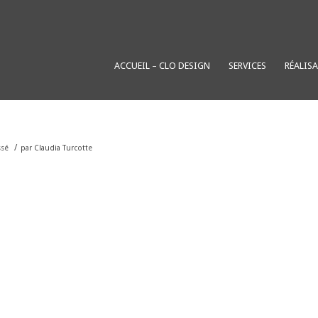
ACCUEIL – CLO DESIGN
SERVICES
RÉALIS
/
ssé
par
Claudia Turcotte